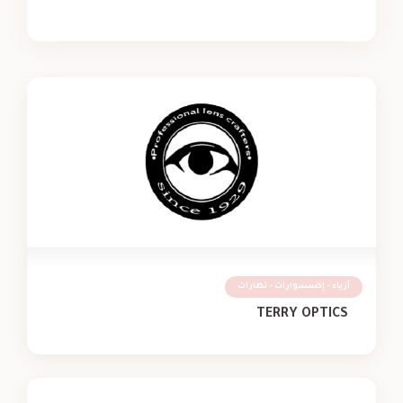
أزياء - إكسسوارات - نظارات
TERRY OPTICS