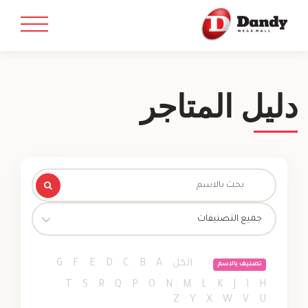
دليل المتاجر
جميع التصنيفات
الكل
A
B
C
D
E
F
G
تصنيف بالاسم
T
S
R
Q
P
O
N
M
L
K
J
I
H
Z
Y
X
W
V
U