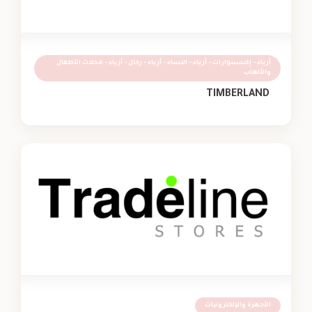
أزياء - إكسسوارات - أزياء - النساء - أزياء - رجال - أزياء - محلات الأطفال
والألعاب
TIMBERLAND
الأجهزة والإلكترونيات