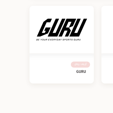
أزياء - رجال
GURU