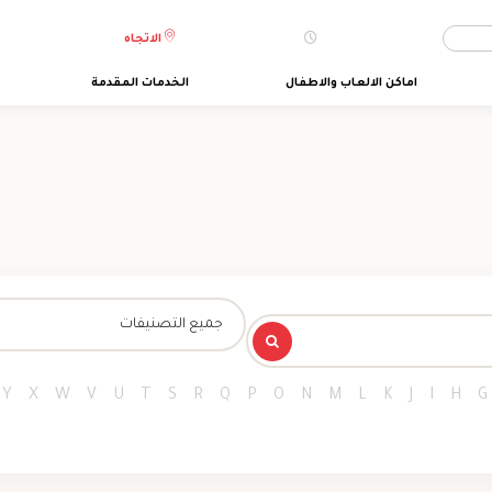
الاتجاه
اماكن الالعاب والاطفال
الخدمات المقدمة
جميع التصنيفات
Y
X
W
V
U
T
S
R
Q
P
O
N
M
L
K
J
I
H
G